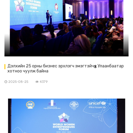
Дэлхийн 25 орны бизнес эрхлэгч эмэгтэйчүүд Улаанбаатар
хотноо чуулж байна
2025-08-25
4379