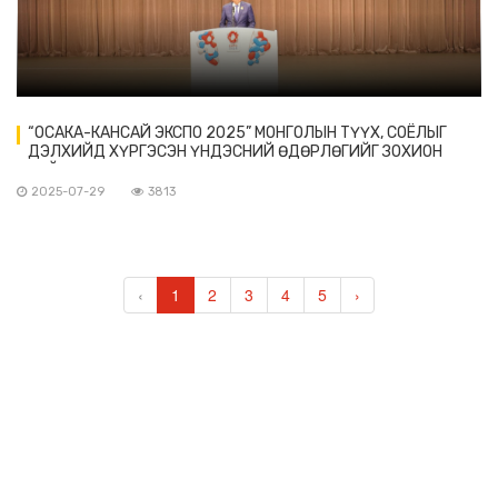
“ОСАКА-КАНСАЙ ЭКСПО 2025” МОНГОЛЫН ТҮҮХ, СОЁЛЫГ
ДЭЛХИЙД ХҮРГЭСЭН ҮНДЭСНИЙ ӨДӨРЛӨГИЙГ ЗОХИОН
БАЙГУУЛАВ
2025-07-29
3813
‹
1
2
3
4
5
›