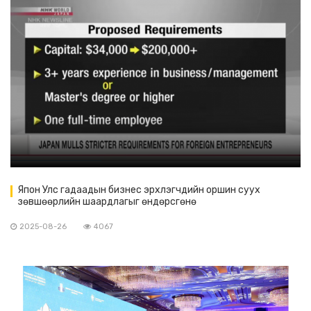
Япон Улс гадаадын бизнес эрхлэгчдийн оршин суух
зөвшөөрлийн шаардлагыг өндөрсгөнө
2025-08-26
4067