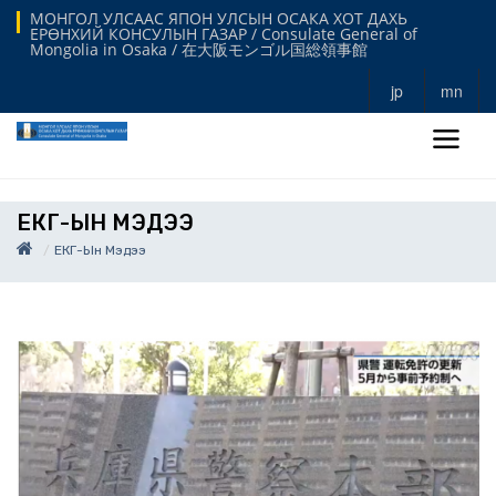
МОНГОЛ УЛСААС ЯПОН УЛСЫН ОСАКА ХОТ ДАХЬ
ЕРӨНХИЙ КОНСУЛЫН ГАЗАР / Consulate General of
Mongolia in Osaka / 在大阪モンゴル国総領事館
jp
mn
ЕКГ-ЫН МЭДЭЭ
ЕКГ-Ын Мэдээ