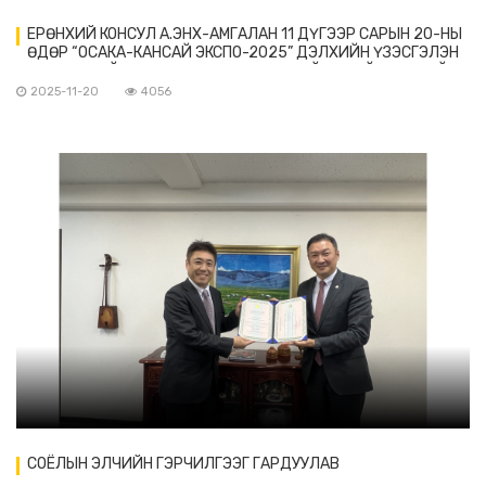
ЕРӨНХИЙ КОНСУЛ А.ЭНХ-АМГАЛАН 11 ДҮГЭЭР САРЫН 20-НЫ
ӨДӨР “ОСАКА-КАНСАЙ ЭКСПО-2025” ДЭЛХИЙН ҮЗЭСГЭЛЭН
ЗОХИОН БАЙГУУЛАХ ХОРООНЫ ЕРӨНХИЙ НАРИЙН БИЧГИЙН
ДАРГЫН ОРЛОГЧ ИЧИНОКИ МАНАЦҮ-ТАЙ УУЛЗАВ
2025-11-20
4056
СОЁЛЫН ЭЛЧИЙН ГЭРЧИЛГЭЭГ ГАРДУУЛАВ