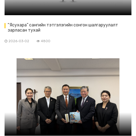
“Ясухара” сангийн тэтгэлэгийн сонгон шалгаруулалт
зарласан тухай
2026-03-02
4800