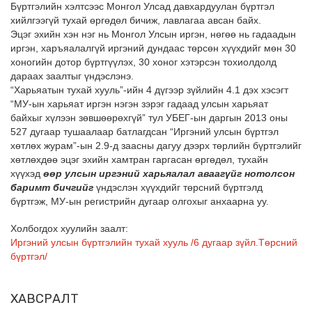
Бүртгэлийн хэлтсээс Монгол Улсад давхардуулан бүртгэл
хийлгээгүй тухай өргөдөл бичиж, лавлагаа авсан байх.
Эцэг эхийн хэн нэг нь Монгол Улсын иргэн, нөгөө нь гадаадын
иргэн, харъяалалгүй иргэний дундаас төрсөн хүүхдийг мөн 30
хоногийн дотор бүртгүүлэх, 30 хоног хэтэрсэн тохиолдолд
дараах заалтыг үндэслэнэ.
“Харьяатын тухай хууль”-ийн 4 дүгээр зүйлийн 4.1 дэх хэсэгт
“МУ-ын харьяат иргэн нэгэн зэрэг гадаад улсын харьяат
байхыг хүлээн зөвшөөрөхгүй” тул УБЕГ-ын даргын 2013 оны
527 дугаар тушаалаар батлагдсан “Иргэний улсын бүртгэл
хөтлөх журам”-ын 2.9-д заасны дагуу дээрх төрлийн бүртгэлийг
хөтлөхдөө эцэг эхийн хамтран гаргасан өргөдөл, тухайн
хүүхэд
өөр улсын
иргэний харьяалал аваагүйг нотолсон
баримт бичгийг
үндэслэн хүүхдийг төрсний бүртгэлд
бүртгэж, МУ-ын регистрийн дугаар олгохыг анхаарна уу.
Холбогдох хуулийн заалт:
Иргэний улсын бүртгэлийн тухай хууль /6 дугаар зүйл.Төрсний
бүртгэл/
ХАВСРАЛТ