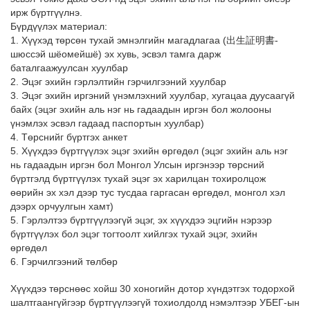
ирж бүртгүүлнэ.
Бүрдүүлэх материал:
1. Хүүхэд төрсөн тухай эмнэлгийн магадлагаа (出生証明書-
шюссэй шёомейшё) эх хувь, эсвэл тамга дарж
баталгаажуулсан хуулбар
2. Эцэг эхийн гэрлэлтийн гэрчилгээний хуулбар
3. Эцэг эхийн иргэний үнэмлэхний хуулбар, хугацаа дуусаагүй
байх (эцэг эхийн аль нэг нь гадаадын иргэн бол жолооны
үнэмлэх эсвэл гадаад паспортын хуулбар)
4. Төрснийг бүртгэх анкет
5. Хүүхдээ бүртгүүлэх эцэг эхийн өргөдөл (эцэг эхийн аль нэг
нь гадаадын иргэн бол Монгол Улсын иргэнээр төрсний
бүртгэлд бүртгүүлэх тухай эцэг эх харилцан тохиролцож
өөрийн эх хэл дээр тус тусдаа гаргасан өргөдөл, монгол хэл
дээрх орчуулгын хамт)
5. Гэрлэлтээ бүртгүүлээгүй эцэг, эх хүүхдээ эцгийн нэрээр
бүртгүүлэх бол эцэг тогтоолт хийлгэх тухай эцэг, эхийн
өргөдөл
6. Гэрчилгээний төлбөр
Хүүхдээ төрснөөс хойш 30 хоногийн дотор хүндэтгэх тодорхой
шалтгаангүйгээр бүртгүүлээгүй тохиолдолд нэмэлтээр УБЕГ-ын