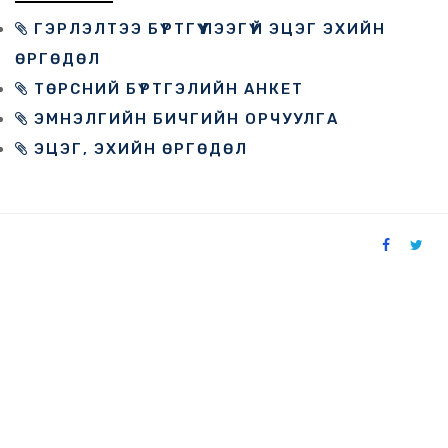
ГЭРЛЭЛТЭЭ БҮРТГҮҮЛЭЭГҮЙ ЭЦЭГ ЭХИЙН
ӨРГӨДӨЛ
ТӨРСНИЙ БҮРТГЭЛИЙН АНКЕТ
ЭМНЭЛГИЙН БИЧГИЙН ОРЧУУЛГА
ЭЦЭГ, ЭХИЙН ӨРГӨДӨЛ