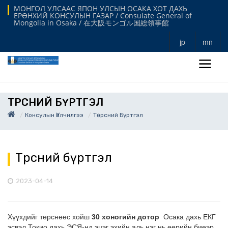
МОНГОЛ УЛСААС ЯПОН УЛСЫН ОСАКА ХОТ ДАХЬ
ЕРӨНХИЙ КОНСУЛЫН ГАЗАР / Consulate General of
Mongolia in Osaka / 在大阪モンゴル国総領事館
jp
mn
ТӨРСНИЙ БҮРТГЭЛ
Консулын Үйлчилгээ
Төрсний Бүртгэл
Төрсний бүртгэл
2023-04-14
Хүүхдийг төрснөөс хойш
30 хоногийн дотор
Осака дахь ЕКГ
эсвэл Токио дахь ЭСЯ-нд эцэг эхийн аль нэг нь өөрийн биеэр