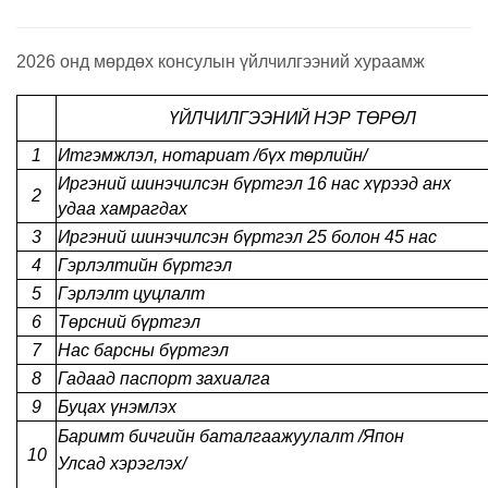
2026 онд мөрдөх консулын үйлчилгээний хураамж
ҮЙЛЧИЛГЭЭНИЙ НЭР ТӨРӨЛ
1
Итгэмжлэл, нотариат /бүх төрлийн/
Иргэний шинэчилсэн бүртгэл 16 нас хүрээд анх
2
удаа хамрагдах
3
Иргэний шинэчилсэн бүртгэл 25 болон 45 нас
4
Гэрлэлтийн бүртгэл
5
Гэрлэлт цуцлалт
6
Төрсний бүртгэл
7
Нас барсны бүртгэл
8
Гадаад паспорт захиалга
9
Буцах үнэмлэх
Баримт бичгийн баталгаажуулалт /Япон
10
Улсад хэрэглэх/