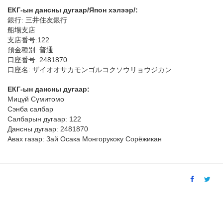
ЕКГ-ын дансны дугаар/Япон хэлээр/:
銀行: 三井住友銀行
船場支店
支店番号:122
預金種別: 普通
口座番号: 2481870
口座名: ザイオオサカモンゴルコクソウリョウジカン
ЕКГ-ын дансны дугаар:
Мицүй Сүмитомо
Сэнба салбар
Салбарын дугаар: 122
Дансны дугаар: 2481870
Авах газар: Зай Осака Монгорукоку Сорёжикан