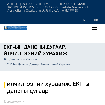
МОНГОЛ УЛСААС ЯПОН УЛСЫН ОСАКА ХОТ ДАХЬ
ЕРӨНХИЙ КОНСУЛЫН ГАЗАР / Consulate General of
Mongolia in Osaka / 在大阪モンゴル国総領事館
jp
mn
ЕКГ-ЫН ДАНСНЫ ДУГААР,
ҮЙЛЧИЛГЭЭНИЙ ХУРААМЖ
Консулын Үйлчилгээ
ЕКГ-Ын Дансны Дугаар, Үйлчилгээний Хураамж
Үйлчилгээний хураамж, ЕКГ-ын
дансны дугаар
2026-06-17