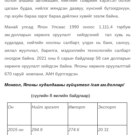
болон ачааны автомашин, нийтийн тээврийн хэрэгсэл болон
цагаан будаа, нийлэг мяндсан даавуу, хүнсний бүтээгдэхүүн,
гэр ахуйн бараа зэрэг бараа дийлэнх хувийг эзэлж байна
.
Манай улсад Япон Улсаас 1990 оноос 1,111,4 тэрбум
ам.долларын хөрөнгө оруулалт хийгдсэний тал хувь нь
худалдаа, нийтийн хоолны салбарт, үлдэх нь банк, санхүү,
аялал жуулчлал, барилга, мэдээллийн технологийн салбарт
оногдож байна. 2021 оны 6 сарын байдлаар 58 сая долларын
хөрөнгө оруулалт хийгдсэн байна. Японы хөрөнгө оруулалттай
670 гаруй компани, ААН бүртгэгдсэн.
Монгол, Японы худалдааны гүйцэтгэл /сая ам.доллар/
(сүүлийн 8 жилийн байдлаар)
Он
Нийт эргэлт
Импорт
Экспорт
2015 он
294.9
274.6
20.31