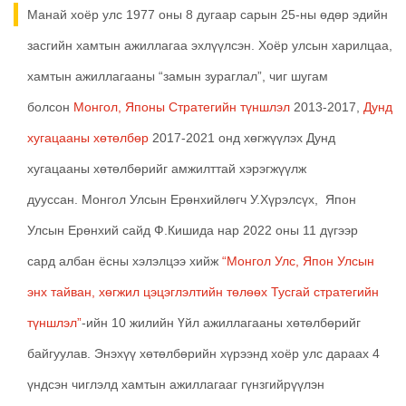
Манай хоёр улс 1977 оны 8 дугаар сарын 25-ны өдөр эдийн
засгийн хамтын ажиллагаа эхлүүлсэн. Хоёр улсын харилцаа,
хамтын ажиллагааны “замын зураглал”, чиг шугам
болсон
Монгол, Японы Стратегийн түншлэл
2013-2017,
Дунд
хугацааны хөтөлбөр
2017-2021 онд хөгжүүлэх Дунд
хугацааны хөтөлбөрийг амжилттай хэрэгжүүлж
дууссан. Монгол Улсын Ерөнхийлөгч У.Хүрэлсүх, Япон
Улсын Ерөнхий сайд Ф.Кишида нар 2022 оны 11 дүгээр
сард албан ёсны хэлэлцээ хийж
“Монгол Улс, Япон Улсын
энх тайван, хөгжил цэцэглэлтийн төлөөх Тусгай стратегийн
түншлэл”
-ийн 10 жилийн Үйл ажиллагааны хөтөлбөрийг
байгуулав. Энэхүү хөтөлбөрийн хүрээнд хоёр улс дараах 4
үндсэн чиглэлд хамтын ажиллагааг гүнзгийрүүлэн