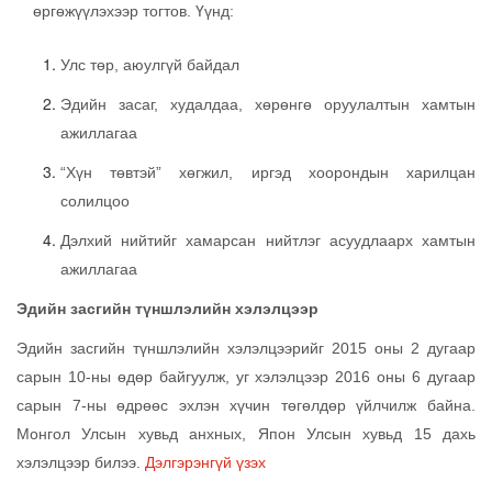
өргөжүүлэхээр тогтов. Үүнд:
Улс төр, аюулгүй байдал
Эдийн засаг, худалдаа, хөрөнгө оруулалтын хамтын
ажиллагаа
“Хүн төвтэй” хөгжил, иргэд хоорондын харилцан
солилцоо
Дэлхий нийтийг хамарсан нийтлэг асуудлаарх хамтын
ажиллагаа
Эдийн засгийн түншлэлийн хэлэлцээр
Эдийн засгийн түншлэлийн хэлэлцээрийг 2015 оны 2 дугаар
сарын 10-ны өдөр байгуулж, уг хэлэлцээр 2016 оны 6 дугаар
сарын 7-ны өдрөөс эхлэн хүчин төгөлдөр үйлчилж байна.
Монгол Улсын хувьд анхных, Япон Улсын хувьд 15 дахь
хэлэлцээр билээ.
Дэлгэрэнгүй үзэх