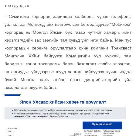
товч дурдвал:
- Сүмитомо корпорац харилцаа холбооны үүрэн телефоны
үйлчилгээг Монголд анх нэвтрүүлсэн бөгөөд эдүгээ “Мобиком”
корпорац нь Монгол Улсын бүх газар нутгийг хамарч, нийт
хэрэглэгчдийн зах зээлийн тал хувьд үйлчилж байна. Мөн тус
корпорацын хөрөнгө оруулалтаар охин компани Трансвест
Монголиа ХХК-г байгуулж Комацугийн уул уурхай, зам
барилгын тоног төхөөрөмж болон баталгаат сэлбэг хэрэгсэл,
эд ангиудыг үйлдвэрээс шууд ханган нийлүүлэх хүчин чадал
бүхий Монгол дахь албан ёсны дистрибьютерийн үйл
ажиллагааг явуулж байна.