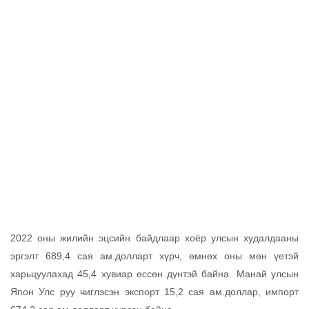
2022 оны жилийн эцсийн байдлаар хоёр улсын худалдааны
эргэлт 689,4 сая ам.долларт хүрч, өмнөх оны мөн үетэй
харьцуулахад 45,4 хувиар өссөн дүнтэй байна. Манай улсын
Япон Улс руу чиглэсэн экспорт 15,2 сая ам.доллар, импорт