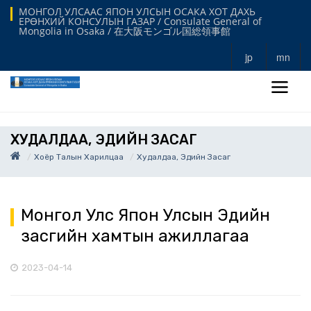
МОНГОЛ УЛСААС ЯПОН УЛСЫН ОСАКА ХОТ ДАХЬ
ЕРӨНХИЙ КОНСУЛЫН ГАЗАР / Consulate General of
Mongolia in Osaka / 在大阪モンゴル国総領事館
jp
mn
ХУДАЛДАА, ЭДИЙН ЗАСАГ
Хоёр Талын Харилцаа
Худалдаа, Эдийн Засаг
Монгол Улс Япон Улсын Эдийн
засгийн хамтын ажиллагаа
2023-04-14