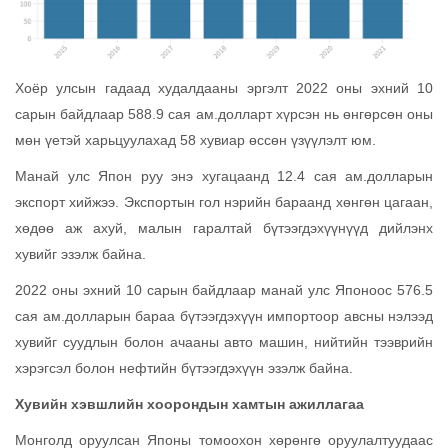
Хоёр улсын гадаад худалдааны эргэлт 2022 оны эхний 10
сарын байдлаар 588.9 сая ам.долларт хүрсэн нь өнгөрсөн оны
мөн үетэй харьцуулахад 58 хувиар өссөн үзүүлэлт юм.
Манай улс Япон руу энэ хугацаанд 12.4 сая ам.долларын
экспорт хийжээ. Экспортын гол нэрийн бараанд хөнгөн цагаан,
хөдөө аж ахуй, малын гаралтай бүтээгдэхүүнүүд дийлэнх
хувийг эзэлж байна.
2022 оны эхний 10 сарын байдлаар манай улс Японоос 576.5
сая ам.долларын бараа бүтээгдэхүүн импортоор авсны нэлээд
хувийг суудлын болон ачааны авто машин, нийтийн тээврийн
хэрэгсэл болон нефтийн бүтээгдэхүүн эзэлж байна.
Хувийн хэвшлийн хоорондын хамтын ажиллагаа
Монголд оруулсан Японы томоохон хөрөнгө оруулалтуудаас