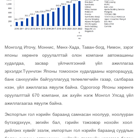
Монголд Иточу, Моннис, Мөнх-Хада, Таван-богд, Нимон, зэрэг
японы хөрөнгө оруулалттай олон компани автомашины
худалдаа, засвар үйлчилгээний үйл ажиллагаа
эрхэлдэг.Түүнчлэн Японы томоохон худалдааны корпорацууд,
банк санхүүгийн байгууллагууд төлөөлөгчийн газар, салбараа
нээн, үйл ажиллагаа явуулж байна. Одоогоор Японы хөрөнгө
оруулалттай 670 компани, аж ахуйн нэгж Монгол Улсад үйл
ажиллагаагаа явуулж байна.
Экспортын гол нэрийн бараанд самнасан ноолуур, ноолууран
бүтээгдэхүүн, зөгийн бал, гэрийн тэжээвэр нохойн хоол
дийлэнх хувийг эзэлж, импортын гол нэрийн бараанд суудлын