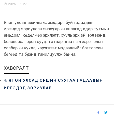
2025-05-27
Япон улсад ажиллаж, амьдарч буй гадаадын
иргэдэд зориулсан энэхүү гарын авлагад өдөр тутмын
амьдрал, хөдөлмөр эрхлэлт, хууль эрх зүй, эрүүл мэнд,
боловсрол, орон сууц, татвар, даатгал зэрэг олон
салбарын чухал, хэрэгцээт мэдээллийг багтаасан
бөгөөд та бүхэнд танилцуулж байна.
ХАВСРАЛТ
ЯПОН УЛСАД ОРШИН СУУГАА ГАДААДЫН
ИРГЭДЭД ЗОРИУЛАВ