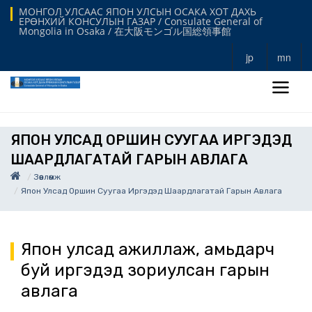
МОНГОЛ УЛСААС ЯПОН УЛСЫН ОСАКА ХОТ ДАХЬ
ЕРӨНХИЙ КОНСУЛЫН ГАЗАР / Consulate General of
Mongolia in Osaka / 在大阪モンゴル国総領事館
jp
mn
ЯПОН УЛСАД ОРШИН СУУГАА ИРГЭДЭД
ШААРДЛАГАТАЙ ГАРЫН АВЛАГА
Зөвлөмж
Япон Улсад Оршин Суугаа Иргэдэд Шаардлагатай Гарын Авлага
Япон улсад ажиллаж, амьдарч
буй иргэдэд зориулсан гарын
авлага