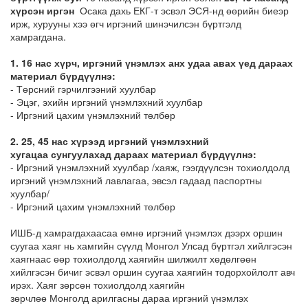
хүрсэн иргэн
Осака дахь ЕКГ-т эсвэл ЭСЯ-нд өөрийн биеэр
ирж, хурууны хээ өгч иргэний шинэчилсэн бүртгэлд
хамрагдана.
1. 16 нас хүрч, иргэний үнэмлэх анх удаа авах үед дараах
материал бүрдүүлнэ:
- Төрсний гэрчилгээний хуулбар
- Эцэг, эхийн иргэний үнэмлэхний хуулбар
- Иргэний цахим үнэмлэхний төлбөр
2. 25, 45 нас хүрээд иргэний үнэмлэхний
хугацаа сунгуулахад дараах материал бүрдүүлнэ:
- Иргэний үнэмлэхний хуулбар /хаяж, гээгдүүлсэн тохиолдолд
иргэний үнэмлэхний лавлагаа, эвсэл гадаад паспортны
хуулбар/
- Иргэний цахим үнэмлэхний төлбөр
ИШБ-д хамрагдахаасаа өмнө иргэний үнэмлэх дээрх оршин
суугаа хаяг нь хамгийн сүүлд Монгол Улсад бүртгэл хийлгэсэн
хаягнаас өөр тохиолдолд хаягийн шилжилт хөдөлгөөн
хийлгэсэн бичиг эсвэл оршин суугаа хаягийн тодорхойлолт авч
ирэх. Хаяг зөрсөн тохиолдолд хаягийн
зөрчлөө Монголд арилгасны дараа иргэний үнэмлэх