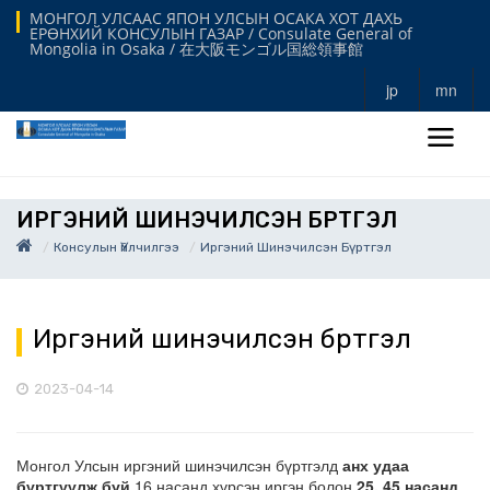
МОНГОЛ УЛСААС ЯПОН УЛСЫН ОСАКА ХОТ ДАХЬ
ЕРӨНХИЙ КОНСУЛЫН ГАЗАР / Consulate General of
Mongolia in Osaka / 在大阪モンゴル国総領事館
jp
mn
ИРГЭНИЙ ШИНЭЧИЛСЭН БҮРТГЭЛ
Консулын Үйлчилгээ
Иргэний Шинэчилсэн Бүртгэл
Иргэний шинэчилсэн бүртгэл
2023-04-14
Монгол Улсын иргэний шинэчилсэн бүртгэлд
анх удаа
бүртгүүлж буй
16 насанд хүрсэн иргэн болон
25, 45 насанд