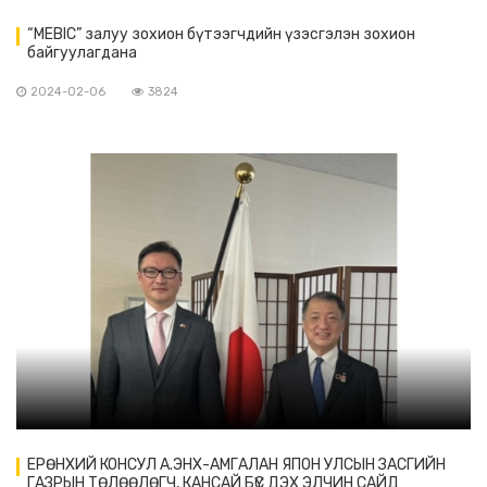
“MEBIC” залуу зохион бүтээгчдийн үзэсгэлэн зохион
байгуулагдана
2024-02-06
3824
ЕРӨНХИЙ КОНСУЛ А.ЭНХ-АМГАЛАН ЯПОН УЛСЫН ЗАСГИЙН
ГАЗРЫН ТӨЛӨӨЛӨГЧ, КАНСАЙ БҮС ДЭХ ЭЛЧИН САЙД