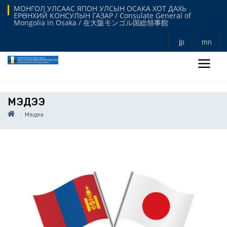
МОНГОЛ УЛСААС ЯПОН УЛСЫН ОСАКА ХОТ ДАХЬ
ЕРӨНХИЙ КОНСУЛЫН ГАЗАР / Consulate General of
Mongolia in Osaka / 在大阪モンゴル国総領事館
jp
mn
МЭДЭЭ
Мэдээ