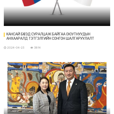
КАНСАЙ БҮСЭД СУРАЛЦАЖ БАЙГАА ОЮУТНУУДЫН
АНХААРАЛД ТЭТГЭЛГИЙН СОНГОН ШАЛГАРУУЛАЛТ
2024-04-23
3814