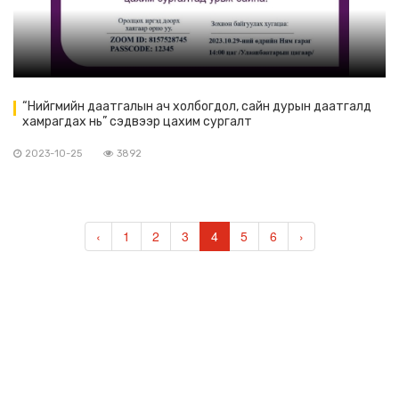
“Нийгмийн даатгалын ач холбогдол, сайн дурын даатгалд
хамрагдах нь” сэдвээр цахим сургалт
2023-10-25
3892
‹
1
2
3
4
5
6
›