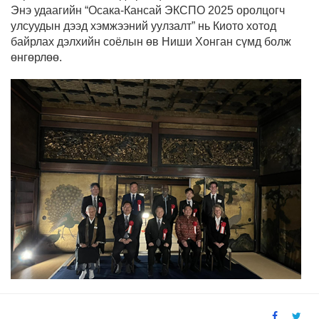
Энэ удаагийн “Осака-Кансай ЭКСПО 2025 оролцогч
улсуудын дээд хэмжээний уулзалт” нь Киото хотод
байрлах дэлхийн соёлын өв Ниши Хонган сүмд болж
өнгөрлөө.