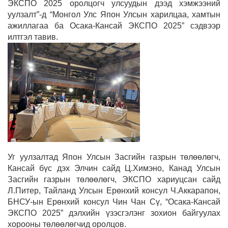
ЭКСПО 2025 оролцогч улсуудын дээд хэмжээний
уулзалт”-д “Монгол Улс Япон Улсын харилцаа, хамтын
ажиллагаа ба Осака-Кансай ЭКСПО 2025” сэдвээр
илтгэл тавив.
Уг уулзалтад Япон Улсын Засгийн газрын төлөөлөгч,
Кансай бүс дэх Элчин сайд Ц.Химэно, Канад Улсын
Засгийн газрын төлөөлөгч, ЭКСПО хариуцсан сайд
Л.Питер, Тайланд Улсын Ерөнхий консул Ч.Аккарапон,
БНСУ-ын Ерөнхий консул Чин Чан Сү, “Осака-Кансай
ЭКСПО 2025” дэлхийн үзэсгэлэнг зохион байгуулах
хорооны төлөөлөгчид оролцов.