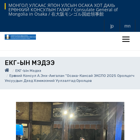
МОНГОЛ УЛСААС ЯПОН УЛСЫН ОСАКА ХОТ ДАХЬ
ЕРӨНХИЙ КОНСУЛЫН ГАЗАР / Consulate General of
Mongolia in Osaka / 在大阪モンゴル国総領事館
jp
mn
ЕКГ-ЫН МЭДЭЭ
ЕКГ-Ын Мэдээ
Ерөнхий Консул А.Энх-Амгалан “Осака-Кансай ЭКСПО 2025 Оролцогч
Улсуудын Дээд Хэмжээний Уулзалтад Оролцов