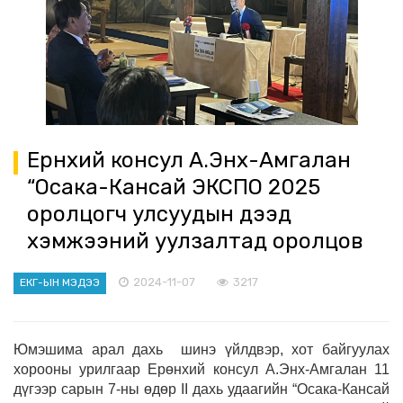
Ерөнхий консул А.Энх-Амгалан
“Осака-Кансай ЭКСПО 2025
оролцогч улсуудын дээд
хэмжээний уулзалтад оролцов
2024-11-07
3217
ЕКГ-ЫН МЭДЭЭ
Юмэшима арал дахь шинэ үйлдвэр, хот байгуулах
хорооны урилгаар Ерөнхий консул А.Энх-Амгалан 11
дүгээр сарын 7-ны өдөр II дахь удаагийн “Осака-Кансай