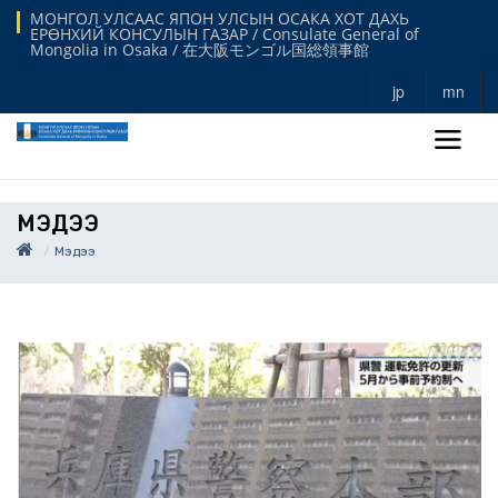
МОНГОЛ УЛСААС ЯПОН УЛСЫН ОСАКА ХОТ ДАХЬ
ЕРӨНХИЙ КОНСУЛЫН ГАЗАР / Consulate General of
Mongolia in Osaka / 在大阪モンゴル国総領事館
jp
mn
МЭДЭЭ
Мэдээ