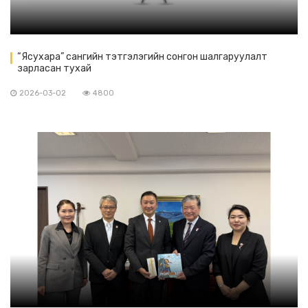
“Ясухара” сангийн тэтгэлэгийн сонгон шалгаруулалт
зарласан тухай
2026-03-02
4800