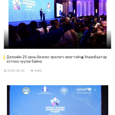
Дэлхийн 25 орны бизнес эрхлэгч эмэгтэйчүүд Улаанбаатар
хотноо чуулж байна
2025-08-25
4380