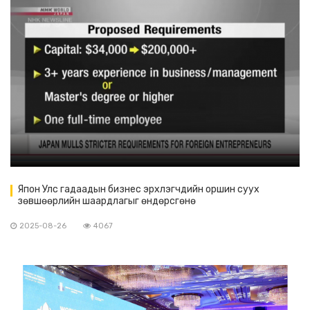
Япон Улс гадаадын бизнес эрхлэгчдийн оршин суух
зөвшөөрлийн шаардлагыг өндөрсгөнө
2025-08-26
4067