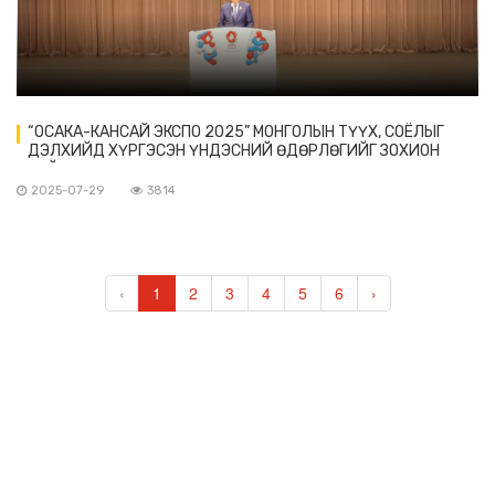
“ОСАКА-КАНСАЙ ЭКСПО 2025” МОНГОЛЫН ТҮҮХ, СОЁЛЫГ
ДЭЛХИЙД ХҮРГЭСЭН ҮНДЭСНИЙ ӨДӨРЛӨГИЙГ ЗОХИОН
БАЙГУУЛАВ
2025-07-29
3814
‹
1
2
3
4
5
6
›