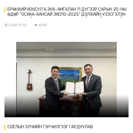
ЕРӨНХИЙ КОНСУЛ А.ЭНХ-АМГАЛАН 11 ДҮГЭЭР САРЫН 20-НЫ
ӨДӨР “ОСАКА-КАНСАЙ ЭКСПО-2025” ДЭЛХИЙН ҮЗЭСГЭЛЭН
ЗОХИОН БАЙГУУЛАХ ХОРООНЫ ЕРӨНХИЙ НАРИЙН БИЧГИЙН
ДАРГЫН ОРЛОГЧ ИЧИНОКИ МАНАЦҮ-ТАЙ УУЛЗАВ
2025-11-20
4056
СОЁЛЫН ЭЛЧИЙН ГЭРЧИЛГЭЭГ ГАРДУУЛАВ