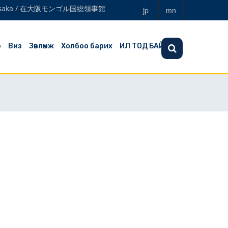
a in Osaka / 在大阪モンゴル国総領事館
jp
mn
э
Виз
Зөвлөмж
Холбоо барих
ИЛ ТОД БАЙДАЛ