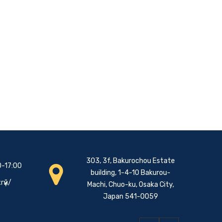
303, 3f, Bakurochou Estate
0-17:00
building, 1-4-10 Bakurou-
гүй/
Machi, Chuo-ku, Osaka City,
Japan 541-0059