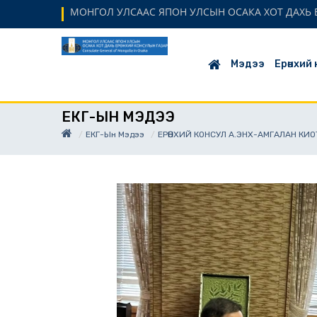
МОНГОЛ УЛСААС ЯПОН УЛСЫН ОСАКА ХОТ ДАХЬ Е
Мэдээ
Ерөнхий
ЕКГ-ЫН МЭДЭЭ
ЕКГ-Ын Мэдээ
ЕРӨНХИЙ КОНСУЛ А.ЭНХ-АМГАЛАН К