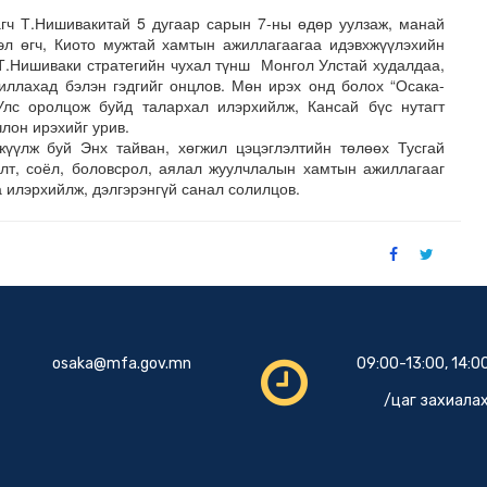
гч Т.Нишивакитай 5 дугаар сарын 7-ны өдөр уулзаж, манай
эл өгч, Киото мужтай хамтын ажиллагаагаа идэвхжүүлэхийн
 Т.Нишиваки стратегийн чухал түнш Монгол Улстай худалдаа,
иллахад бэлэн гэдгийг онцлов. Мөн ирэх онд болох “Осака-
лс оролцож буйд талархал илэрхийлж, Кансай бүс нутагт
лон ирэхийг урив.
жүүлж буй Энх тайван, хөгжил цэцэглэлтийн төлөөх Тусгай
алт, соёл, боловсрол, аялал жуулчлалын хамтын ажиллагааг
 илэрхийлж, дэлгэрэнгүй санал солилцов.
osaka@mfa.gov.mn
09:00-13:00, 14:0
/цаг захиалах