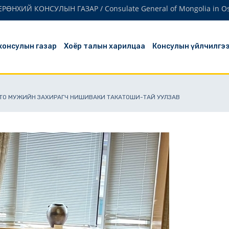
РӨНХИЙ КОНСУЛЫН ГАЗАР / Consulate General of Mongoli
 консулын газар
Хоёр талын харилцаа
Консулын үйлчилгэ
ИОТО МУЖИЙН ЗАХИРАГЧ НИШИВАКИ ТАКАТОШИ-ТАЙ УУЛЗАВ