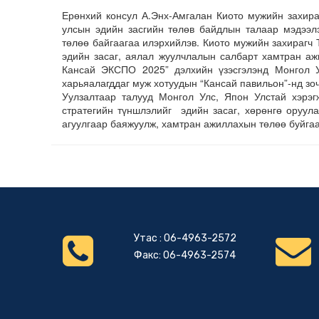
Ерөнхий консул А.Энх-Амгалан Киото мужийн захира
улсын эдийн засгийн төлөв байдлын талаар мэдээл
төлөө байгаагаа илэрхийлэв. Киото мужийн захирагч
эдийн засаг, аялал жуулчлалын салбарт хамтран аж
Кансай ЭКСПО 2025” дэлхийн үзэсгэлэнд Монгол У
харьяалагддаг муж хотуудын “Кансай павильон”-нд зоч
Уулзалтаар талууд Монгол Улс, Япон Улстай хэрэг
стратегийн түншлэлийг эдийн засаг, хөрөнгө оруул
агуулгаар баяжуулж, хамтран ажиллахын төлөө буйгаа
Утас : 06-4963-2572
Факс: 06-4963-2574