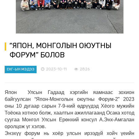
“ЯПОН, МОНГОЛЫН ОЮУТНЫ
ФОРУМ” БОЛОВ
2023-10-11
2826
ЕКГ-ЫН МЭДЭЭ
Япон Улсын Гадаад хэргийн яамнаас зохион
байгуулсан “Япон-Монголын оюутны Форум-2” 2023
оны 10 дугаар
сарын
7-9-
ний
ө
дрүүдэд
Хёого мужийн
Тоёока хотноо болж, хаалтын ажиллагаанд Осака хотод
суугаа Монгол Улсын Ерөнхий консул А.Энх-Амгалан
оролцож ү
г
хэлэв.
Энэхүү форум нь хоёр улсын ирээдү
й
хойч
ү
еийн