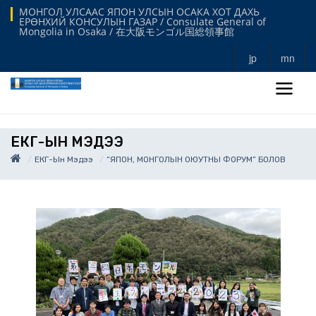
МОНГОЛ УЛСААС ЯПОН УЛСЫН ОСАКА ХОТ ДАХЬ
ЕРӨНХИЙ КОНСУЛЫН ГАЗАР / Consulate General of
Mongolia in Osaka / 在大阪モンゴル国総領事館
jp
mn
ЕКГ-ЫН МЭДЭЭ
ЕКГ-Ын Мэдээ
“ЯПОН, МОНГОЛЫН ОЮУТНЫ ФОРУМ” БОЛОВ