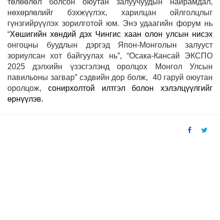
т
ө
л
өө
л
ө
л
болсон
оюутан
залуучуудын
найрамдал
,
н
ө
х
ө
рл
ө
лийг бэхжүүлэх
,
харилцан
ойлголцлыг
г
ү
нзгийрүүлэх
зорилготой юм. Энэ удаагийн форум нь
“
Хөшигийн хөндий дэх Чингис хаан олон улсын нисэх
онгоцны буудлын дэргэд Япон-Монголын залууст
зориулсан хот байгуулах нь”, “Осака-Кансай ЭКСПО
2025 дэлхийн үзэсгэлэнд оролцох Монгол Улсын
павильоны загвар”
сэдвийн
дор
болж, 40
гаруй
оюутан
оролцож,
сонирхолтой илтгэл болон хэлэлцүүлгийг
өрнүүлэв.