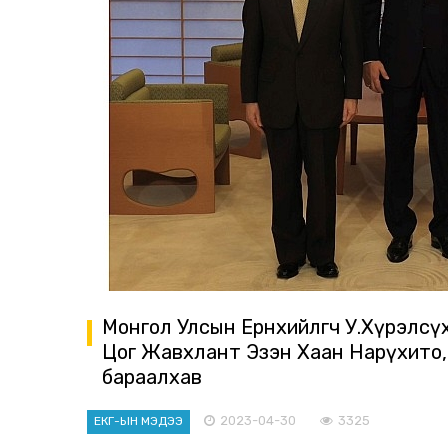
Монгол Улсын Ерөнхийлөгч У.Хүрэлс
Цог Жавхлант Эзэн Хаан Нарүхито,
бараалхав
2023-04-30
3325
ЕКГ-ЫН МЭДЭЭ