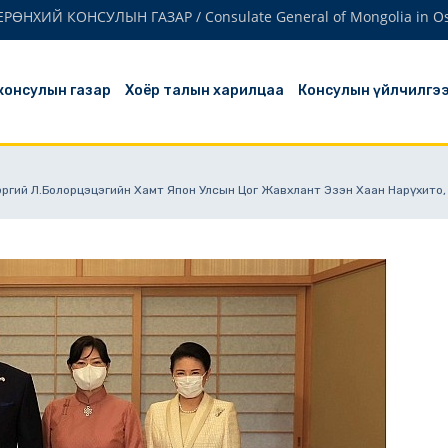
РӨНХИЙ КОНСУЛЫН ГАЗАР / Consulate General of Mongoli
 консулын газар
Хоёр талын харилцаа
Консулын үйлчилгэ
 Гэргий Л.Болорцэцэгийн Хамт Япон Улсын Цог Жавхлант Эзэн Хаан Нарүхито