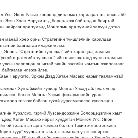
л Улс, Япон Улсын хооронд дипломат харилцаа тогтоосны 50
нт Эзэн Хаан Нарүхито-д бараалхаж байгаадаа баяртай
ны найрсаг ард түмэнд Монголын ард түмний халуун дотно
сөн манай хоёр орны Стратегийн түншлэлийн харилцаа
итгэлтэй байгаагаа илэрхийллээ.
л, Японы “Стратегийн түншлэл”-ийн харилцаа, хамтын
 Тусгай стратегийн түншлэл”-ийн шинэ шатанд хүргэн хамтын
р улсын харилцан ашигтай эдийн засгийн хамтын ажиллагааг
н байгаагаа илэрхийлэв.
Хаан Нарүхито, Эрхэм Дээд Хатан Масако нарыг тааламжтай
лгамжлах Хунтайжийн хувиар Монгол Улсад айлчлах үеэр
 зочилсон болон Монгол Улсын филармонийн уран
хөгжмөөр тоглож байсан тухай дурсамжаасаа хуваалцан
гийн Хүрэлсүх, гэргий Лувсандоржийн Болорцэцэгийн хамт
 Дээд Хатан Масако нарыг хүндэтгэн Монгол Улс, Япон
йн ойн хаалтын арга хэмжээ болгон Токио хотноо зохион
рин хуур” чуулгын тоглолтыг хамтдаа үзэж сонирхов.
огтоосны 50 жилийн ойн хүрээнд хоёр улсын Засгийн газар