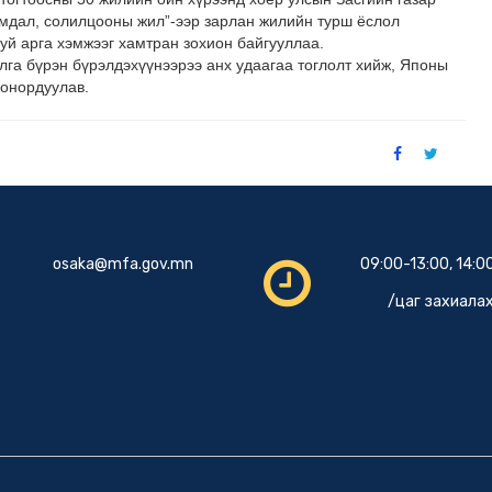
амдал, солилцооны жил”-ээр зарлан жилийн турш ёслол
руй арга хэмжээг хамтран зохион байгууллаа.
лга бүрэн бүрэлдэхүүнээрээ анх удаагаа тоглолт хийж, Японы
сонордуулав.
osaka@mfa.gov.mn
09:00-13:00, 14:0
/цаг захиалах