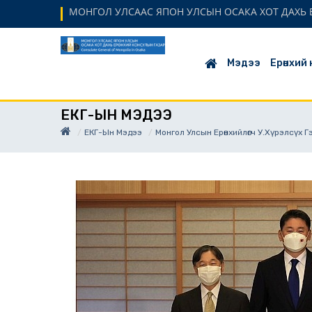
МОНГОЛ УЛСААС ЯПОН УЛСЫН ОСАКА ХОТ ДАХЬ Е
Мэдээ
Ерөнхий
ЕКГ-ЫН МЭДЭЭ
ЕКГ-Ын Мэдээ
Монгол Улсын Ерөнхийлөгч У.Хүрэлсүх