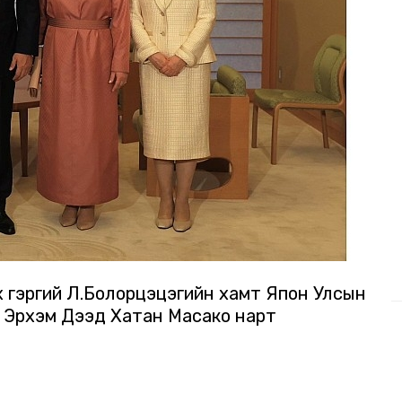
үх гэргий Л.Болорцэцэгийн хамт Япон Улсын
 Эрхэм Дээд Хатан Масако нарт