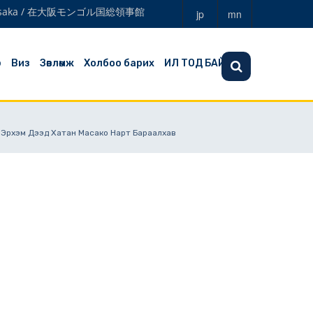
a in Osaka / 在大阪モンゴル国総領事館
jp
mn
э
Виз
Зөвлөмж
Холбоо барих
ИЛ ТОД БАЙДАЛ
, Эрхэм Дээд Хатан Масако Нарт Бараалхав