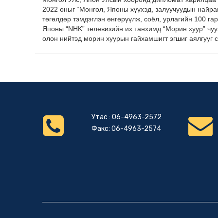
2022 оныг “Монгол, Японы хүүхэд, залуучуудын найр
төгөлдөр тэмдэглэн өнгөрүүлж, соёл, урлагийн 100 га
Японы “NHK” телевизийн их танхимд “Морин хуур” чуу
олон нийтэд морин хуурын гайхамшигт эгшиг аялгууг 
Утас : 06-4963-2572
Факс: 06-4963-2574