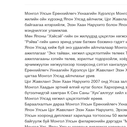
Монгол Улсын Ерөнхийлөгч Ухнаагийн Хүрэлсүх Монго
жилийн ойн хүрээнд Япон Улсад айлчилж, Цог Жавхла
байгаагаа илэрхийлж, Эзэн Хаан Нарүхито болон Япо
мэндчилгээг уламжлав.
Мөн Японы “Хэйсэй”-гийн он жилүүдэд цэцэглэн хөгж
“Рэйва”-гийн шинэ эринд улам батжин бэхжинэ гэдэгт 
Япон Улсад хийж буй энэ удаагийн айлчлалаар Монго
ажиллагааг “Энх тайван, хөгжил цэцэглэлтийн төлөөх
ажиллагааны хэтийн төлөв, зорилтыг тодорхойлж, хоё
эрчимжүүлэн хөгжүүлэхээр тохирсонд сэтгэл хангалуу
Ерөнхийлөгч Ухнаагийн Хүрэлсүх Цог Жавхлант Эзэн 
цагтаа Монгол Улсад айлчлахыг урив.
Цог Жавхлант Эзэн Хаан Нарүхито 2007 онд Угсаа за
Монгол Хаадын эртний өлгий нутаг болох Хархоринд
бүтээлчидтэй хамтран К.Сен Саны “Хун”аялгууг хийл 
Монгол Улсад хөгжил цэцэглэлтийг ерөөв.
Бараалхалтын дараа Монгол Улсын Ерөнхийлөгч Ухнаа
Япон Улсын Цог Жавхлант Эзэн Хаан Нарүхито, Эрхэм
Улсын хооронд дипломат харилцаа тогтоосны 50 жили
байгуулж буй Монгол Улсын филармонийн дэргэдэх “Мо
Монгол Улс, Япон Улсын хооронд дипломат харилцаа т