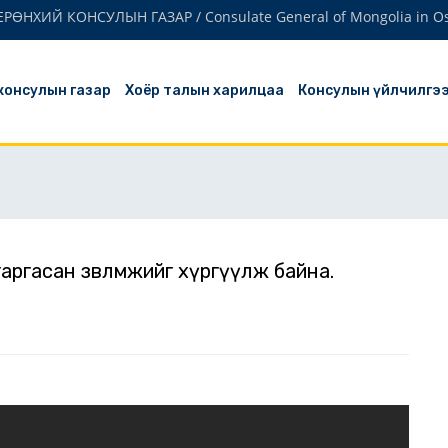
РӨНХИЙ КОНСУЛЫН ГАЗАР / Consulate General of Mongoli
 консулын газар
Хоёр талын харилцаа
Консулын үйлчилгэ
аргасан зөвлөмжийг хүргүүлж байна.