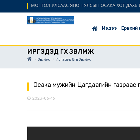
МОНГОЛ УЛСААС ЯПОН УЛСЫН ОСАКА ХОТ ДАХЬ Е
Мэдээ
Ерөнхий
ИРГЭДЭД ӨГӨХ ЗӨВЛӨМЖ
Зөвлөмж
Иргэдэд Өгөх Зөвлөмж
Осака мужийн Цагдаагийн газраас г
2023-06-16