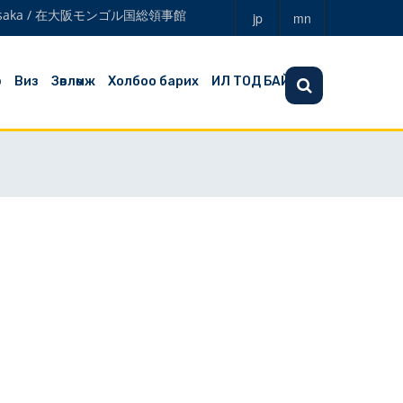
a in Osaka / 在大阪モンゴル国総領事館
jp
mn
э
Виз
Зөвлөмж
Холбоо барих
ИЛ ТОД БАЙДАЛ