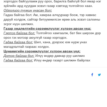
хоргодох байгууламж руу орох, барилга байхгүй бол ямар нэг
зүйлийн ард нуугдаж эсвэл газар хэвтээд толгойгоо хаах.
Ойролцоо пуужин унасан бол
:
Гадаа байгаа бол: Ам, хамраа алчуураар боож, тэр хавиас
даруй холдож, сайтар битүүмжилсэн өрөө аль эсвэл салхины
эсрэг нүүн шилжих.
Газар хөдлөлтийн сэрэмжлүүлэг хүлээн авсан үед:
Гэртээ байгаа бол:
Толгойгоо хамгаалж, бат бөх ширээн дор
орох гэх мэтээр аюулгүй газар хоргодох.
Гадаа байгаа бол:
Шил, хана, дээрээс юм нурж унах
магадлалтай газраас холдох.
Цунамигийн сэрэмжлүүлэг хүлээн авсан үед:
Дотор байгаа бол:
Илүү өндөр давхар руу шилжих
Гадаа байгаа бол:
Илүү өндөр газарт шилжин байрлах