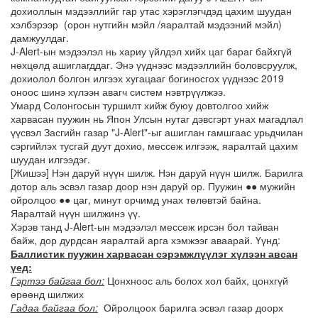
дохиоллын мэдээллийг гар утас хэрэглэгчдэд цахим шуудан
хэлбэрээр (орон нутгийн мэйл /яаралтай мэдээний мэйл)
дамжуулдаг.
J-Alert-ын мэдээлэл нь хариу үйлдэл хийх цаг бараг байхгүй
нөхцөлд ашиглагддаг. Энэ үүднээс мэдээллийн боловсруулж,
дохиолол болгон илгээх хугацааг богиносгох үүднээс 2019
оноос шинэ хүлээн авагч систем нэвтрүүлжээ.
Умард Солонгосын туршилт хийж буюу довтолгоо хийж
харвасан пуужин нь Япон Улсын нутаг дэвсгэрт унах магадлал
үүсвэл Засгийн газар "J-Alert"-ыг ашиглан гамшгаас урьдчилан
сэргийлэх тусгай дуут дохио, мессеж илгээж, яаралтай цахим
шуудан илгээдэг.
[Жишээ] Нэн даруй нүүн шилж. Нэн даруй нүүн шилж. Барилга
дотор аль эсвэл газар доор нэн даруй ор. Пуужин ●● мужийн
ойролцоо ●● цаг, минут орчимд унах төлөвтэй байна.
Яаралтай нүүн шилжинэ үү.
Хэрэв танд J-Alert-ын мэдээлэл мессеж ирсэн бол тайван
байж, дор дурдсан яаралтай арга хэмжээг аваарай. Үүнд:
Баллистик пуужин харвасан сэрэмжлүүлэг хүлээн авсан
үед:
Гэртээ байгаа бол:
Цонхноос аль болох хол байх, цонхгүй
өрөөнд шилжих
Гадаа байгаа бол:
Ойролцоох барилга эсвэл газар доорх