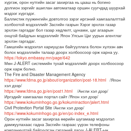
хүргэж, орон нутгийн засаг захиргаа нь цааш нь богино
долгион зэргийг ашиглан автоматаар оршин суугчдад шуурхай
мэдээг хүргэдэг.
Баллистик пуужингийн довтолгоо зэрэг иргэний хамгаалалттай
холбоотой мэдээллийг Засгийн газрын Хэрэг эрхлэх газар
эрхлэн гаргадаг бол газар хөдлөлт, цунами, цаг агаарын
онцгой байдлын мэдээллийг Япон Улсын Цаг уурын агентлаг
эрхлэн гаргадаг.
Гамшгийн мэдээлэл хариуцсан байгууллага болон хүлээн авч
болох мэдээллийн талаар доорх холбоосоор орж харна уу.
https://tokyo.embassy.mn/page/642
Мөн J-ALERT системийн тухай мэдээллийг доорх холбоосоор
орж харж болно.
The Fire and Disaster Management Agency
https://www.fdma.go.jp/about/organization/post-18.html
/Япон
хэл дээр/
https://www.fdma.go.jp/en/post1.html
/Англи хэл дээр/
Иргэдийг хамгаалах портал сайт /Япон хэл дээр/
https://www.kokuminhogo.go.jp/kokuminaction/jalert.html
Civil Protevtion Portal Site /Англи хэл дээр/
https://www.kokuminhogo.go.jp/en/pc-index_e.html
Орон нутгийн засаг захиргаа өөрийн шугамаар мэдээлэл
дамжуулахаас гадна Засгийн газраас үүрэн телефоны
компаниудтай байгуулсан гэрээний дагуу J-ALERT-ын