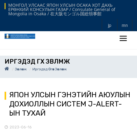
МОНГОЛ УЛСААС ЯПОН УЛСЫН ОСАКА ХОТ ДАХЬ
ЕРӨНХИЙ КОНСУЛЫН ГАЗАР / Consulate General of
Mongolia in Osaka / 在大阪モンゴル国総領事館
jp
mn
ИРГЭДЭД ӨГӨХ ЗӨВЛӨМЖ
Зөвлөмж
Иргэдэд Өгөх Зөвлөмж
ЯПОН УЛСЫН ГЭНЭТИЙН АЮУЛЫН
ДОХИОЛЛЫН СИСТЕМ J-ALERT-
ЫН ТУХАЙ
2023-06-16