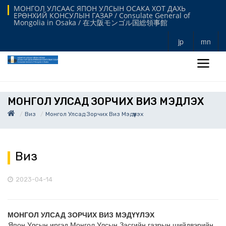
МОНГОЛ УЛСААС ЯПОН УЛСЫН ОСАКА ХОТ ДАХЬ
ЕРӨНХИЙ КОНСУЛЫН ГАЗАР / Consulate General of
Mongolia in Osaka / 在大阪モンゴル国総領事館
jp
mn
МОНГОЛ УЛСАД ЗОРЧИХ ВИЗ МЭДҮҮЛЭХ
Виз
Монгол Улсад Зорчих Виз Мэдүүлэх
Виз
2023-04-14
МОНГОЛ УЛСАД ЗОРЧИХ ВИЗ МЭДҮҮЛЭХ
Япон Улсын иргэд
Монгол Улсын Засгийн газрын шийдвэрийн