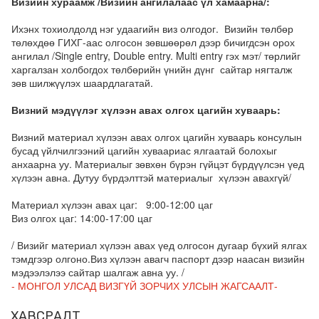
Визийн хураамж /Визийн ангилалаас үл хамаарна/:
Ихэнх тохиолдолд нэг удаагийн виз олгодог. Визийн төлбөр
төлөхдөө ГИХГ-аас олгосон зөвшөөрөл дээр бичигдсэн орох
ангилал /Single entry, Double entry. Multi entry гэх мэт/ төрлийг
харгалзан холбогдох төлбөрийн үнийн дүнг сайтар нягталж
зөв шилжүүлэх шаардлагатай.
Визний мэдүүлэг хүлээн авах олгох цагийн хуваарь:
Визний материал хүлээн авах олгох цагийн хуваарь консулын
бусад үйлчилгээний цагийн хуваариас ялгаатай болохыг
анхаарна уу. Материалыг зөвхөн бүрэн гүйцэт бүрдүүлсэн үед
хүлээн авна. Дутуу бүрдэлттэй материалыг хүлээн авахгүй/
Материал хүлээн авах цаг: 9:00-12:00 цаг
Виз олгох цаг: 14:00-17:00 цаг
/ Визийг материал хүлээн авах үед олгосон дугаар бүхий ялгах
тэмдгээр олгоно.Виз хүлээн авагч паспорт дээр наасан визийн
мэдээлэлээ сайтар шалгаж авна уу. /
- МОНГОЛ УЛСАД ВИЗГҮЙ ЗОРЧИХ УЛСЫН ЖАГСААЛТ-
ХАВСРАЛТ