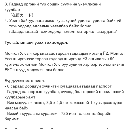
3. Гадаад иргэний түр оршин суугчийн үнэмлэхний
хуулбар
(在留カード)
4. Уригч байгууллага эсвэл хувь хүний урилга, урилга байхгүй
тохиолдолд аялалын хөтөлбөр байж болно.
/Шаардлагатай тохиолдолд нэмэлт материал шаардана/
Тусгайлан авч үзэх тохиолдол:
Монгол Улсын харъяатаас гарсан гадаадын иргэнд F2, Монгол
Улсын иргэнээс төрсөн гадаадын иргэнд F3 ангилалын 90
хүртэлх хоногийн Монгол Улс руу хувийн хэргээр зорчих визийг
ЕКГ-т шууд мэдүүлэн авч болно.
Бүрдүүлэх материал:
- 6 сараас доошгүй хүчинтэй хугацаатай гадаад паспорт
- Гадаад паспортын хуулбар, хүүхэд бол төрсний гэрчилгээний
хуулбарын хамт
- Виз мэдүүлэх анкет, 3,5 х 4,5 см хэмжээтэй 1 хувь цээж зураг
наасан байх
- Визийн хуудасны хураамж - 725 иен төлсөн төлбөрийн
баримт