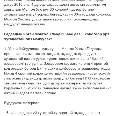
дагуу 2010 оны 4 дүгээр сараас эхлэн аялалын зорилгыг үл
харгалзан Mонгол Улс руу 30 хоногийн дотор богино
хугацаагаар визгүй зорчих бөгөөд харин 30-аас дээш хоногоор
Монгол Улс руу урт хугацаагаар зорчих тохиолдолд виз
мэдүүлэх шаардлагатай.
Гадаадын иргэн Монгол Улсад 30-аас дээш хоногоор урт
хугацаатай виз мэдүүлэх:
1. Уригч байгууллага, хувь хүн нь Монгол Улсын Гадаадын
иргэн, харьяатын газарт хандаж, гадаадын иргэнд урт
хугацаатай виз олгуулах хүсэлт тавьж, зохих ёсны “Визний
зөвшөөрөл” гаргуулна. Зөвшөөрөл гармагц иргэнд 4 оронтой
код өгөгдөх бөгөөд ЕКГ-т цахим хэлбэрээр уг зөвшөөрөл ирдэг.
Иргэд 4 оронтой кодоо хэлж, визийн зөвшөөрөл ирсэн эсэхийг
лавласны үндсэн дээр визээ мэдүүлэх бөгөөд ГИХГ-аас ирсэн
зөвшөөрөлд үндэслэн, дор дурдсан материалыг иж бүрэн
бүрдүүлж ЕКГ-т ирсэн гадаадын иргэнд зохих ангиллын визийг
ажлын 3 өдөрт багтаан олгоно.
Бүрдүүлэх материал:
- 6 сараас доошгүй хүчинтэй хугацаатай гадаад паспорт