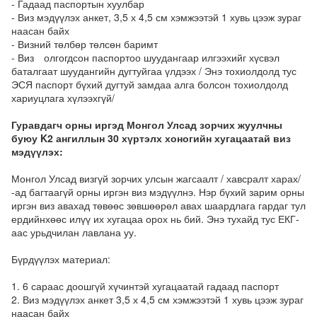
- Гадаад паспортын хуулбар
- Виз мэдүүлэх анкет, 3,5 х 4,5 см хэмжээтэй 1 хувь цээж зураг
наасан байх
- Визний төлбөр төлсөн баримт
- Виз олгогдсон паспортоо шуудангаар илгээхийг хүсвэл
баталгаат шуудангийн дугтуйгаа үлдээх / Энэ тохиолдолд тус
ЭСЯ паспорт бүхий дугтуй замдаа алга болсон тохиолдолд
хариуцлага хүлээхгүй/
Гуравдагч орны иргэд Монгол Улсад зорчих жуулчны
буюу K2 ангиллын 30 хүртэлх хоногийн хугацаатай виз
мэдүүлэх:
Монгол Улсад визгүй зорчих улсын жагсаалт / хавсралт харах/
-ад багтаагүй орны иргэн виз мэдүүлнэ. Нэр бүхий зарим орны
иргэн виз авахад төвөөс зөвшөөрөл авах шаардлага гардаг тул
ердийнхөөс илүү их хугацаа орох нь бий. Энэ тухайд тус ЕКГ-
аас урьдчилан лавлана уу.
Бүрдүүлэх материал:
1. 6 сараас доошгүй хүчинтэй хугацаатай гадаад паспорт
2. Виз мэдүүлэх анкет 3,5 х 4,5 см хэмжээтэй 1 хувь цээж зураг
наасан байх