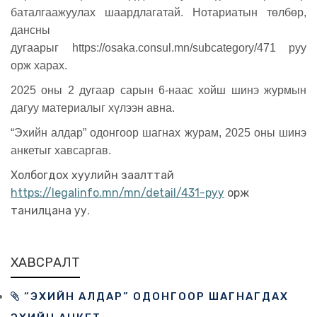
баталгаажуулах шаардлагатай. Нотариатын төлбөр,
дансны
дугаарыг https://osaka.consul.mn/subcategory/471 руу
орж харах.
2025 оны 2 дугаар сарын 6-наас хойш шинэ журмын
дагуу материалыг хүлээн авна.
“Эхийн алдар” одонгоор шагнах журам, 2025 оны шинэ
анкетыг хавсаргав.
Холбогдох хуулийн заалттай
https://legalinfo.mn/mn/detail/431-руу
орж
танилцана уу.
ХАВСРАЛТ
“ЭХИЙН АЛДАР” ОДОНГООР ШАГНАГДАХ