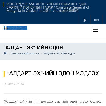
МОНГОЛ УЛСААС ЯПОН УЛСЫН ОСАКА ХОТ ДАХЬ
ЕРӨНХИЙ КОНСУЛЫН ГАЗАР / Consulate General of
Mongolia in Osaka / 在大阪モンゴル国総領事館
jp
mn
"АЛДАРТ ЭХ"-ИЙН ОДОН
Консулын Үйлчилгээ
"АЛДАРТ ЭХ"-Ийн Одон
“АЛДАРТ ЭХ”-ИЙН ОДОН МЭДҮҮЛЭХ
2026-01-14
“Алдарт эх”-ийн I, II дугаар зэргийн одон авах болзол