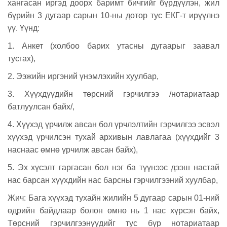
хангасан иргэд доорх баримт бичгийг бүрдүүлэн, жил
бүрийн 3 дугаар сарын 10-ны дотор тус ЕКГ-т ирүүлнэ
үү. Үүнд:
1. Анкет (холбоо барих утасны дугаарыг заавал
тусгах),
2. Ээжийн иргэний үнэмлэхийн хуулбар,
3. Хүүхдүүдийн төрсний гэрчилгээ /нотариатаар
батлуулсан байх/,
4. Хүүхэд үрчилж авсан бол үрчлэлтийн гэрчилгээ эсвэл
хүүхэд үрчилсэн тухай архивын лавлагаа (хүүхдийг 3
наснаас өмнө үрчилж авсан байх),
5. Эх хүсэлт гаргасан бол нэг ба түүнээс дээш настай
нас барсан хүүхдийн нас барсны гэрчилгээний хуулбар,
Жич: Бага хүүхэд тухайн жилийн 5 дугаар сарын 01-ний
өдрийн байдлаар болон өмнө нь 1 нас хүрсэн байх,
Төрсний гэрчилгээнүүдийг тус бүр нотариатаар