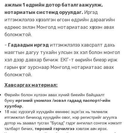
ажлын 1 өдрийн дотор баталгаажуулж,
нотариатын системд оруулдаг.
Иргэд
итгэмжлэлээ хүлээлгэн өгсөн өдрийн дараагийн
өдрөөс эхлэн Монголд нотариатаас хүлээн авах
боломжтой.
-
Гадаадын иргэд
итгэмжлэлээ хавсралт дахь
маягтын дагуу тухайн улсын эх хэл болон монгол
хэл дээр давхар бичиж ЕКГ-т өөрийн биеэр ирж
гарын үсэг зурснаар Монголд нотариатаас авах
боломжтой.
Хавсаргах материал:
Өөрийн болон хүлээн авах хүний биеийн байцаалт
буюу
иргэний үнэмлэх /эсвэл гадаад паспорт/-ийн
хуулбар
,
18 нас хүрээгүй хүүхдийн өмнөөс эцэг/эх нь төлөөлж
итгэмжлэл бичихэд хүүхдийн овог, нэр регистрийг агуулга
дотор нь заавал тусгах "Бусад" гэдэг ангилал сонгож нэмэлт
талбарт бичих,
төрсний гэрчилгээ
хэвлэж авч ирэх.