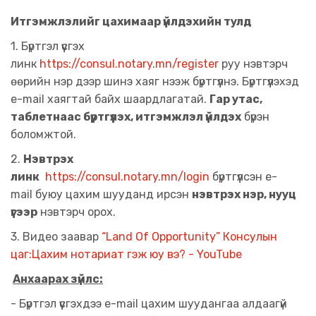
Итгэмжлэлийг цахимаар үйлдэхийн тулд
1. Бүртгэл үүсгэх
линк
https://consul.notary.mn/register
руу нэвтэрч
өөрийн нэр дээр шинэ хаяг нээж бүртгүүлнэ. Бүртгүүлэхэд
e-mail хаягтай байх шаардлагатай.
Г
ар утас,
таблетнаас бүртгүүлэх, итгэмжлэл үйлдэх
бүрэн
боломжтой.
2.
Нэвтрэх
линк
https://consul.notary.mn/login
бүртгүүлсэн e-
mail буюу цахим шууданд ирсэн
нэвтрэх нэр, нууц
үгээр
нэвтэрч орох.
3. Видео заавар
“Land Of Opportunity” Консулын
цаг:Цахим нотариат гэж юу вэ? - YouTube
Анхаарах зүйлс:
- Бүртгэл үүсгэхдээ e-mail цахим шуудангаа алдаагүй