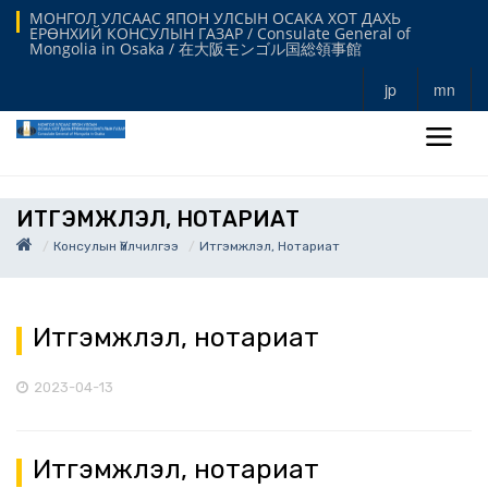
МОНГОЛ УЛСААС ЯПОН УЛСЫН ОСАКА ХОТ ДАХЬ
ЕРӨНХИЙ КОНСУЛЫН ГАЗАР / Consulate General of
Mongolia in Osaka / 在大阪モンゴル国総領事館
jp
mn
ИТГЭМЖЛЭЛ, НОТАРИАТ
Консулын Үйлчилгээ
Итгэмжлэл, Нотариат
Итгэмжлэл, нотариат
2023-04-13
Итгэмжлэл, нотариат