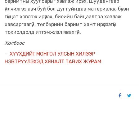
баримтны хуулбарыг хэвлэж ирэх. Шуудангаар
үйлчилгээ авч буй бол дугтуйндаа материалаа бүрэн
гүйцэт хэвлэж ирүүлэх, биеийн байцаалтаа хэвлэж
хавсаргаагүй, төлбөрийн баримт хамт ирүүлээгүй
тохиолдолд итгэмжлэл явахгүй.
Холбоос
-
ХҮҮХДИЙГ МОНГОЛ УЛСЫН ХИЛЭЭР
НЭВТРҮҮЛЭХЭД ХЯНАЛТ ТАВИХ ЖУРАМ