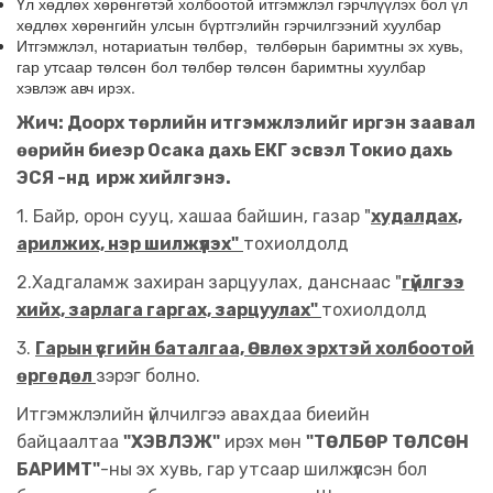
Үл хөдлөх хөрөнгөтэй холбоотой итгэмжлэл гэрчлүүлэх бол үл
хөдлөх хөрөнгийн улсын бүртгэлийн гэрчилгээний хуулбар
Итгэмжлэл, нотариатын төлбөр, төлбөрын баримтны эх хувь,
гар утсаар төлсөн бол төлбөр төлсөн баримтны хуулбар
хэвлэж авч ирэх.
Жич: Доорх төрлийн итгэмжлэлийг иргэн заавал
өөрийн биеэр Осака дахь ЕКГ эсвэл Токио дахь
ЭСЯ -нд ирж хийлгэнэ.
1. Байр, орон сууц, хашаа байшин, газар "
худалдах,
арилжих, нэр шилжүүлэх"
тохиолдолд
2.Хадгаламж захиран
зарцуулах, данснаас "
гүйлгээ
хийх, зарлага гаргах, зарцуулах"
тохиолдолд
3.
Гарын үсгийн баталгаа, Өвлөх эрхтэй холбоотой
өргөдөл
зэрэг болно.
Итгэмжлэлийн үйлчилгээ авахдаа биеийн
байцаалтаа
"ХЭВЛЭЖ"
ирэх мөн
"ТӨЛБӨР ТӨЛСӨН
БАРИМТ"
-ны эх хувь, гар утсаар шилжүүлсэн бол