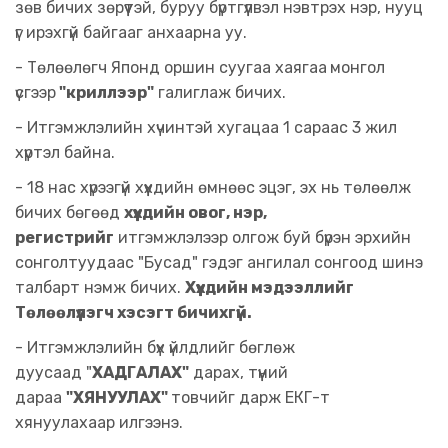
зөв бичих зөрүүтэй, буруу бүртгүүлвэл нэвтрэх нэр, нууц
үг ирэхгүй байгааг анхаарна уу.
- Төлөөлөгч Японд оршин суугаа хаягаа
монгол
үсгээр
"криллээр"
галиглаж бичих.
- Итгэмжлэлийн хүчинтэй хугацаа 1 сараас 3 жил
хүртэл байна.
- 18 нас хүрээгүй хүүхдийн өмнөөс эцэг, эх нь төлөөлж
бичих бөгөөд
хүүхдийн овог, нэр,
регистрийг
итгэмжлэлээр олгож буй бүрэн эрхийн
сонголтуудаас "Бусад" гэдэг ангилал сонгоод шинэ
талбарт нэмж бичих.
Хүүхдийн мэдээллийг
Төлөөлүүлэгч хэсэгт бичихгүй.
- Итгэмжлэлийн бүх үйлдлийг бөглөж
дуусаад "
ХАДГАЛАХ"
дарах, түүний
дараа
"ХЯНУУЛАХ"
товчийг дарж ЕКГ-т
хянуулахаар илгээнэ.