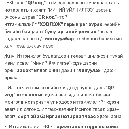
-ЕКГ-аас
"QR код"
-той зөвшөөрсөн хувилбар таны
нотариатын хаягт "МИНИЙ ҮЙЛЧИЛГЭЭ" цэсэнд
очсоны дараа
"QR код"
-той
итгэмжлэлийг
"ХЭВЛЭЖ" гарын үсэг зурах,
өөрийн
биеийн байцаалт буюу
иргэний үнэмлэх
/эсвэл
гадаад паспорт/
-ийн хуулбар
, төлбөрын баримтын
хамт хэвлэж авч ирэх.
Жич: Итгэмжлэл буцаагдсан төлөвт шилжсэн тухай
майл ирвэл "Миний үйлчилгээ"-рүүгээ дахин
орж
"Засах"
үйлдэл хийн дахин
"Хянуулах"
дарж
ирүүлэх.
- Илгээгч итгэмжлэлийн зүүн доод булан дахь “
QR
код”
үсгэн кодыг
хүлээн авагчдаа илгээх бөгөөд
Монголд нотариатч уг кодоор итгэмжлэлийг хүлээн
авагчид олгоно. Итгэмжлэлийг Монгол Улсад хүлээн
авагч
өөрт ойр байрлах нотариатчаас
хүлээн авна.
- Итгэмжлэлийг ЕКГ-т
хүлээн авсан өдрөөс хойш